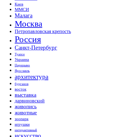
Киев
ММСИ
Малага
Москва
Петропавловская крепость
Россия
Санкт-Петербург
Туапсе
Украина
Царицыно
Ярославль
архитектура
бурганов
восток
выставка
дарвиновский
живопись
животные
зоопарк
игрушки
интерактивный
искусство