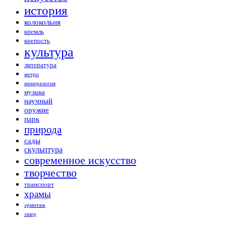
история
колокольня
кремль
крепость
культура
литература
метро
минералогия
музыка
научный
оружие
парк
природа
сады
скульптура
современное искусство
творчество
транспорт
храмы
эрмитаж
эшер