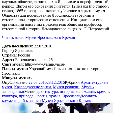
научных обществ, возникших в Ярославле в пореформенный
период. Датой его основания считается 12 января (по старому
стилю) 1865 г., когда состоялось публичное открытие музея
Общества для исследования Ярославской губернии в
естественно-историческом отношении. Инициатором его
организации выступил председатель общества профессор
естественной истории Демидовского лицея А. С. Петровский.
Читать далее
Музеи Ярославского Кремля
Дата посещения:
22.07.2016
Город:
Ярославль
Страна:
Россия
Адрес:
Богоявленская пл., 25
Сайт музея:
http://www.yarmp.yar.ru/
Плюсы музея:
Хороший музейный комплекс по истории
Ярославля
Минусы музея:
-
Опубликовано
22.07.2016
23.12.2016
Рубрики
Архитектурные
музеи
,
Краеведческие музеи
,
Музеи религии
,
Музеи-
заповедники
Метки
архитектура
,
история
,
колокольня
,
кремль
,
культура
,
природа
,
Россия
,
храмы
,
Ярославль
Добавить
комментарий
к записи Музеи Ярославского Кремля