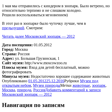
1 мая мы отправились с киндером в зоопарк. Было ветрено, но
относительно терпимо и не слишком холодно.
Решили воспользоваться мгновением)
В этот раз в зоопарке было чуточку лучше, чем в
предыдущий
. Смотрим:
Читать далее
Московский зоопарк — 2012
Дата посещения:
01.05.2012
Город:
Москва
Страна:
Россия
Адрес:
ул. Большая Грузинская, 1
Сайт музея:
http://www.moscowzoo.ru
Плюсы музея:
Вход для детей бесплатный, можно
фотографировать
Минусы музея:
Недостаточно хорошее содержание животных
Опубликовано
01.05.2012
25.12.2016
Рубрики
Музеи под
открытым небом
,
Музеи природы
Метки
животные
,
зоопарк
,
Москва
,
природа
,
Россия
Добавить комментарий
к записи
Московский зоопарк — 2012
Навигация по записям