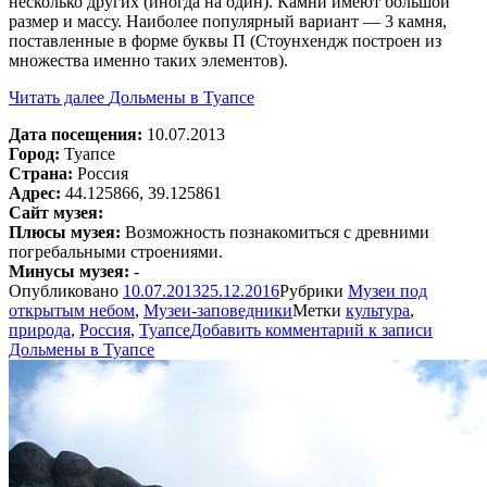
несколько других (иногда на один). Камни имеют большой
размер и массу. Наиболее популярный вариант — 3 камня,
поставленные в форме буквы П (Стоунхендж построен из
множества именно таких элементов).
Читать далее
Дольмены в Туапсе
Дата посещения:
10.07.2013
Город:
Туапсе
Страна:
Россия
Адрес:
44.125866, 39.125861
Сайт музея:
Плюсы музея:
Возможность познакомиться с древними
погребальными строениями.
Минусы музея:
-
Опубликовано
10.07.2013
25.12.2016
Рубрики
Музеи под
открытым небом
,
Музеи-заповедники
Метки
культура
,
природа
,
Россия
,
Туапсе
Добавить комментарий
к записи
Дольмены в Туапсе