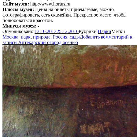
Сайт музея:
http://www.hortus.ru
Плюсы музея:
Цены на билеты приемлемые, можно
фотографировать, есть скамейки. Прекрасное место, чтобы
полюбоваться красотой.
Минусы музея:
-
Опубликовано
13.10.2013
25.12.2016
Рубрики
Парки
Метки
Москва
,
парк
,
природа
,
Россия
,
сады
Добавить комментарий
к
записи Аптекарский огород осенью