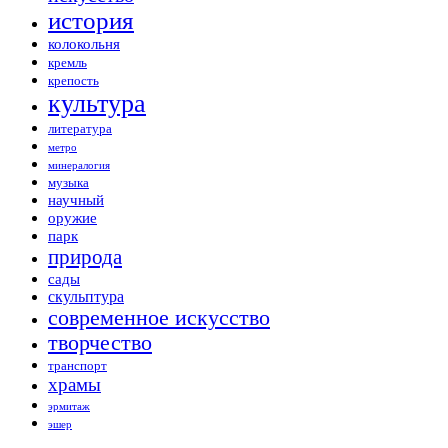
история
колокольня
кремль
крепость
культура
литература
метро
минералогия
музыка
научный
оружие
парк
природа
сады
скульптура
современное искусство
творчество
транспорт
храмы
эрмитаж
эшер