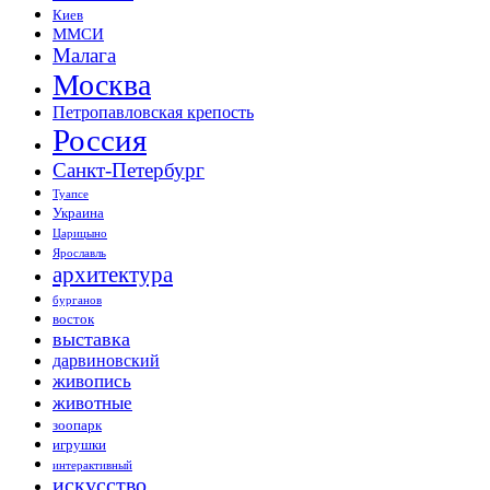
Киев
ММСИ
Малага
Москва
Петропавловская крепость
Россия
Санкт-Петербург
Туапсе
Украина
Царицыно
Ярославль
архитектура
бурганов
восток
выставка
дарвиновский
живопись
животные
зоопарк
игрушки
интерактивный
искусство