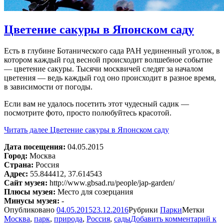
Цветение сакуры в Японском саду
Есть в глубине Ботанического сада РАН уединенный уголок, в
котором каждый год весной происходит волшебное событие
— цветение сакуры. Тысячи москвичей следят за началом
цветения — ведь каждый год оно происходит в разное время,
в зависимости от погоды.
Если вам не удалось посетить этот чудесный садик —
посмотрите фото, просто полюбуйтесь красотой.
Читать далее
Цветение сакуры в Японском саду
Дата посещения:
04.05.2015
Город:
Москва
Страна:
Россия
Адрес:
55.844412, 37.614543
Сайт музея:
http://www.gbsad.ru/people/jap-garden/
Плюсы музея:
Место для созерцания
Минусы музея:
-
Опубликовано
04.05.2015
23.12.2016
Рубрики
Парки
Метки
Москва
,
парк
,
природа
,
Россия
,
сады
Добавить комментарий
к