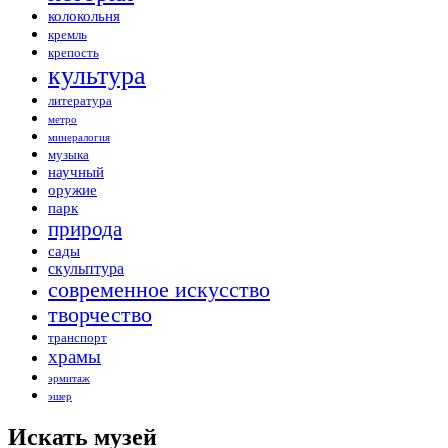
колокольня
кремль
крепость
культура
литература
метро
минералогия
музыка
научный
оружие
парк
природа
сады
скульптура
современное искусство
творчество
транспорт
храмы
эрмитаж
эшер
Искать музей