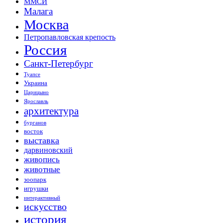
ММСИ
Малага
Москва
Петропавловская крепость
Россия
Санкт-Петербург
Туапсе
Украина
Царицыно
Ярославль
архитектура
бурганов
восток
выставка
дарвиновский
живопись
животные
зоопарк
игрушки
интерактивный
искусство
история