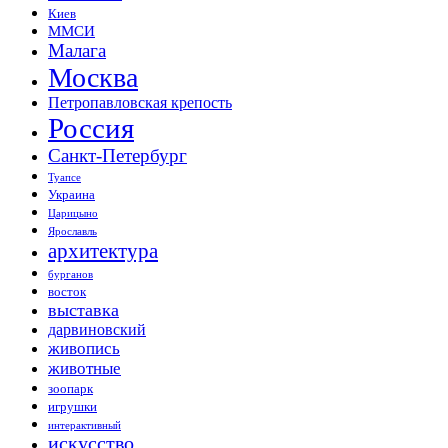
Киев
ММСИ
Малага
Москва
Петропавловская крепость
Россия
Санкт-Петербург
Туапсе
Украина
Царицыно
Ярославль
архитектура
бурганов
восток
выставка
дарвиновский
живопись
животные
зоопарк
игрушки
интерактивный
искусство