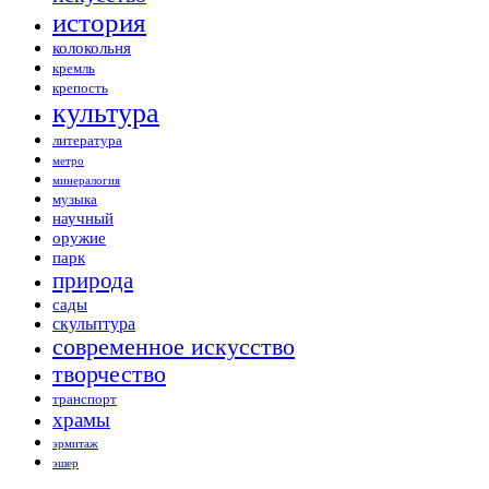
история
колокольня
кремль
крепость
культура
литература
метро
минералогия
музыка
научный
оружие
парк
природа
сады
скульптура
современное искусство
творчество
транспорт
храмы
эрмитаж
эшер