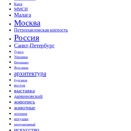
Киев
ММСИ
Малага
Москва
Петропавловская крепость
Россия
Санкт-Петербург
Туапсе
Украина
Царицыно
Ярославль
архитектура
бурганов
восток
выставка
дарвиновский
живопись
животные
зоопарк
игрушки
интерактивный
искусство