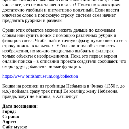
числе все, что не выставлено в залах! Поиск по коллекциям
достаточно удобный и интуитивно понятный. Если ввести
ключевое слово в поисковую строку, система сама начнет
предлагать рубрики и разделы.
Среди этих объектов можно искать дальше по ключевым
словам или сузить поиск с помощью различных рубрик и
фильтров слева. Чтобы найти точную фразу, нужно ввести ее в
строку поиска в кавычках. У большинства объектов есть
изображения, но можно специально выбрать в фильтрах
только объекты с изображениями. Пока это первая версия
онлайн-поиска – в описании проекта создатели сообщают, что
скоро будут добавлены новые функции.
https://www.britishmuseum.org/collection
Кошка на росписи из гробницы Небамона в Фивах (1350 г. до
н.э.) поймала сразу трех птиц! Ее хозяйку, жену Небамона,
правда, зовут не Наташа, а Хатшепсут.
Дата посещения:
Город:
Страна:
Адрес:
Сайт музея: