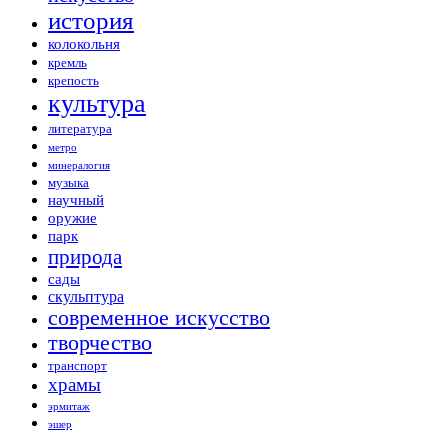
история
колокольня
кремль
крепость
культура
литература
метро
минералогия
музыка
научный
оружие
парк
природа
сады
скульптура
современное искусство
творчество
транспорт
храмы
эрмитаж
эшер