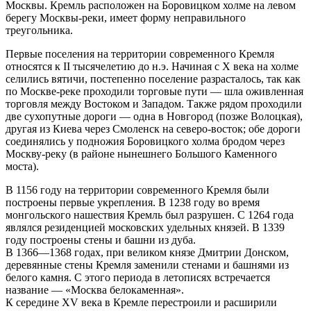
Москвы. Кремль расположен на Боровицком холме на левом
берегу Москвы-реки, имеет форму неправильного
треугольника.
Первые поселения на территории современного Кремля
относятся к II тысячелетию до н.э. Начиная с X века на холме
селились вятичи, постепенно поселение разрасталось, так как
по Москве-реке проходили торговые пути — шла оживленная
торговля между Востоком и Западом. Также рядом проходили
две сухопутные дороги — одна в Новгород (позже Волоцкая),
другая из Киева через Смоленск на северо-восток; обе дороги
соединялись у подножия Боровицкого холма бродом через
Москву-реку (в районе нынешнего Большого Каменного
моста).
В 1156 году на территории современного Кремля были
построены первые укрепления. В 1238 году во время
монгольского нашествия Кремль был разрушен. С 1264 года
являлся резиденцией московских удельных князей. В 1339
году построены стены и башни из дуба.
В 1366—1368 годах, при великом князе Дмитрии Донском,
деревянные стены Кремля заменили стенами и башнями из
белого камня. С этого периода в летописях встречается
название — «Москва белокаменная».
К середине XV века в Кремле перестроили и расширили