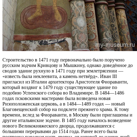
Строительство в 1471 году первоначально было поручено
русским зодчим Кривцову и Мышкину, однако доведённое до
сводов здание рухнуло в 1471 году при землетрясении —
«известь была неклеевита, а камень нетвёрд». Иван III
пригласил из Италии архитектора Аристотеля Фиораванти,
который воздвиг к 1479 году существующее здание по
подобию Успенского собора во Владимире. В 1484—1486
годах псковскими мастерами была возведена новая
Ризоположенская церковь, а в 1484—1489 годах — новый
Благовещенский собор на подклете прежнего храма. К тому
времени, вслед за Фиораванти, в Москву были приглашены и
другие итальянские зодчие. В 1485 году началось возведение
нового Великокняжеского дворца, продолжавшееся с
большими перерывами до 1514 года. Ранее всего была
построена парадная часть дворца, от которой до наших дней