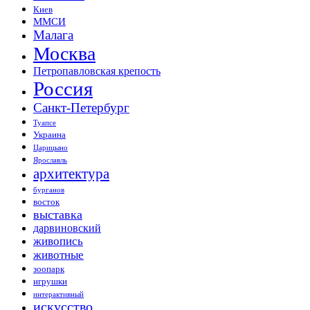
Киев
ММСИ
Малага
Москва
Петропавловская крепость
Россия
Санкт-Петербург
Туапсе
Украина
Царицыно
Ярославль
архитектура
бурганов
восток
выставка
дарвиновский
живопись
животные
зоопарк
игрушки
интерактивный
искусство