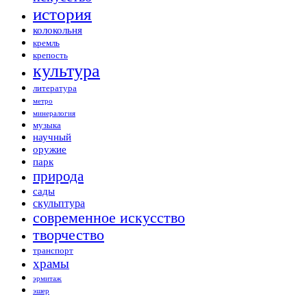
история
колокольня
кремль
крепость
культура
литература
метро
минералогия
музыка
научный
оружие
парк
природа
сады
скульптура
современное искусство
творчество
транспорт
храмы
эрмитаж
эшер