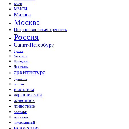
Киев
ММСИ
Малага
Москва
Петропавловская крепость
Россия
Санкт-Петербург
Туапсе
Украина
Царицыно
Ярославль
архитектура
бурганов
восток
выставка
дарвиновский
живопись
животные
зоопарк
игрушки
интерактивный
искусство