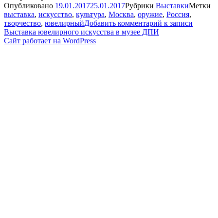
Опубликовано
19.01.2017
25.01.2017
Рубрики
Выставки
Метки
выставка
,
искусство
,
культура
,
Москва
,
оружие
,
Россия
,
творчество
,
ювелирный
Добавить комментарий
к записи
Выставка ювелирного искусства в музее ДПИ
Сайт работает на WordPress