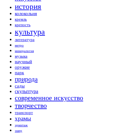
история
колокольня
кремль
крепость
культура
литература
метро
минералогия
музыка
научный
оружие
парк
природа
сады
скульптура
современное искусство
творчество
транспорт
храмы
эрмитаж
эшер