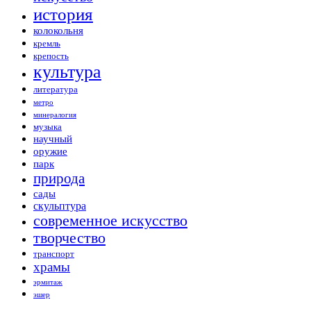
история
колокольня
кремль
крепость
культура
литература
метро
минералогия
музыка
научный
оружие
парк
природа
сады
скульптура
современное искусство
творчество
транспорт
храмы
эрмитаж
эшер