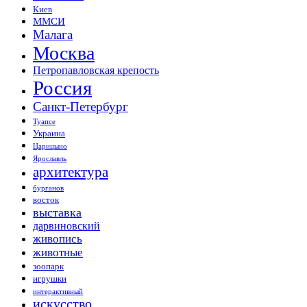
Киев
ММСИ
Малага
Москва
Петропавловская крепость
Россия
Санкт-Петербург
Туапсе
Украина
Царицыно
Ярославль
архитектура
бурганов
восток
выставка
дарвиновский
живопись
животные
зоопарк
игрушки
интерактивный
искусство