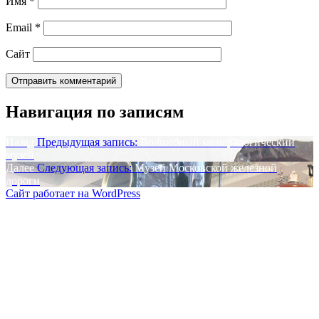
Имя
*
Email
*
Сайт
Навигация по записям
Назад
Предыдущая запись:
Волшебный минералогический
музей
Далее
Следующая запись:
Музей Московской железной
дороги
Сайт работает на WordPress