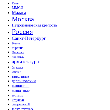
Киев
ММСИ
Малага
Москва
Петропавловская крепость
Россия
Санкт-Петербург
Туапсе
Украина
Царицыно
Ярославль
архитектура
бурганов
восток
выставка
дарвиновский
живопись
животные
зоопарк
игрушки
интерактивный
искусство