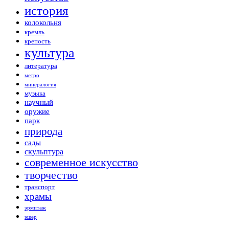
история
колокольня
кремль
крепость
культура
литература
метро
минералогия
музыка
научный
оружие
парк
природа
сады
скульптура
современное искусство
творчество
транспорт
храмы
эрмитаж
эшер