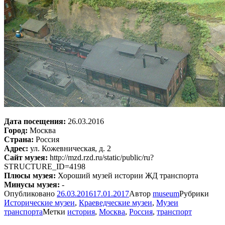
Дата посещения:
26.03.2016
Город:
Москва
Страна:
Россия
Адрес:
ул. Кожевническая, д. 2
Сайт музея:
http://mzd.rzd.ru/static/public/ru?
STRUCTURE_ID=4198
Плюсы музея:
Хороший музей истории ЖД транспорта
Минусы музея:
-
Опубликовано
26.03.2016
17.01.2017
Автор
museum
Рубрики
Исторические музеи
,
Краеведческие музеи
,
Музеи
транспорта
Метки
история
,
Москва
,
Россия
,
транспорт